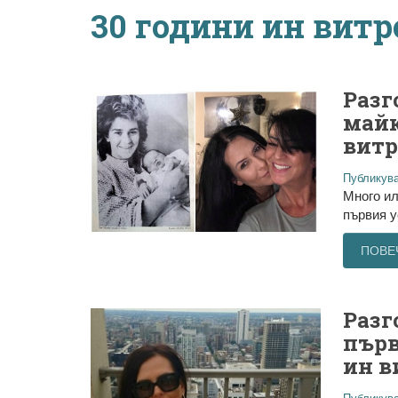
30 години ин витр
Разг
майк
витр
Публикува
Много ил
първия у
ПОВЕ
Разг
първ
ин в