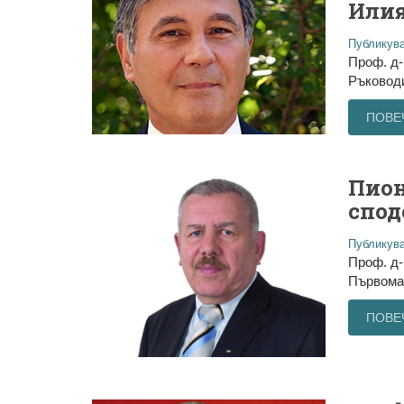
Илия
Публикува
Проф. д-
Ръководи
ПОВЕ
Пион
спод
Публикува
Проф. д-
Първомай
ПОВЕ