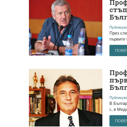
Проф
стъп
Бъл
Публикува
През сле
първите 
ПОВЕ
Проф
първ
Бъл
Публикува
В Българ
г., в Ме
ПОВЕ