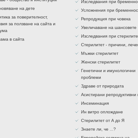
Изследвания при бременно
новяване на дете
Усложнения при бременнос
тика за поверителност,
Репродукция при човека
вия за ползване на сайта и
Увеличаване на шансовете
ума
Изследвания при стерилите
ама в сайта
Стерилитет - причини, леч
Мъжки стерилитет
Женски стерилитет
Генетични и имунологични
проблеми
Здраве от природата
Асистирани репродуктивни
Инсеминация
Ин витро оплождане
Стерилитет от А до Я
Знаете ли, че ...?
Европейска седмица на