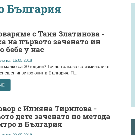
о България
оваряме с Таня Златинова -
а на първото заченато ин
о бебе у нас
но на: 16.05.2018
и малко са 30 години? Точно толкова са изминали от
спешен инвитро опит в България. П...
ЧЕ
овор с Илияна Тирилова -
ото дете заченато по метода
итро в България