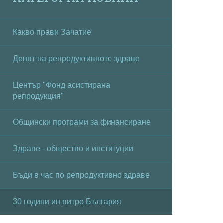
Какво прави Зачатие
Денят на репродуктивното здраве
Център "Фонд асистирана
репродукция"
Общински програми за финансиране
Здраве - общество и институции
Бъди в час по репродуктивно здраве
30 години ин витро България