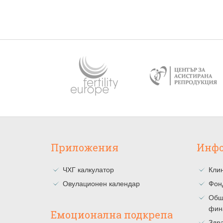
Приложения
Инф
ЧХГ калкулатор
Клин
Овулационен календар
Фон
Общ
фин
Емоционална подкрепа
Здра