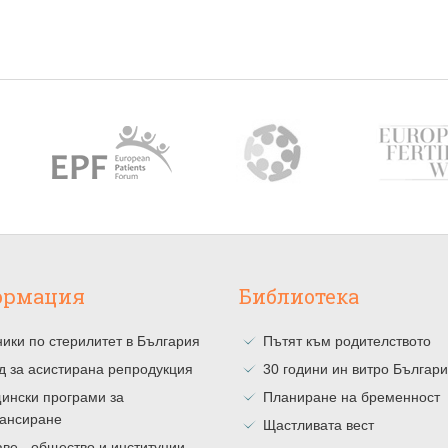
ормация
Библиотека
ики по стерилитет в България
Пътят към родителството
д за асистирана репродукция
30 години ин витро Българ
ински програми за
Планиране на бременност
ансиране
Щастливата вест
ве - общество и институции