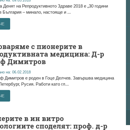
но на: 09.05.2018
а Денят на Репродуктивното Здраве 2018 е „30 години
в България – минало, настояще и ...
ЧЕ
оваряме с пионерите в
одуктивната медицина: Д-р
иф Димитров
но на: 06.02.2018
ф Димитров е роден в Гоце Делчев. Завършва медицина
Петербург, Русия. Работи като гл...
ЧЕ
ерите в ин витро
ологиите споделят: проф. д-р