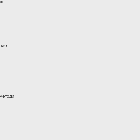
ст
т
т
ение
 методи