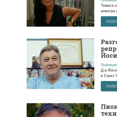
Публикува
Темата н
инвитро 
ПОВЕ
Разг
репр
Йос
Публикува
Д-р Йоси
в Санкт 
ПОВЕ
Пион
техн