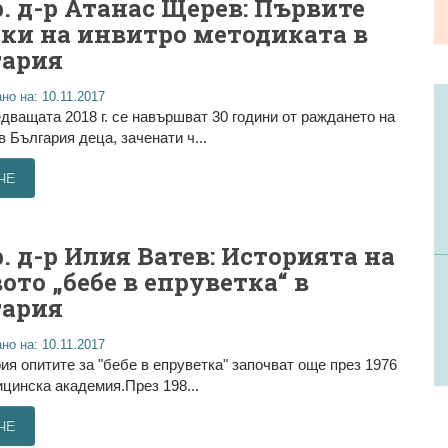
. д-р Атанас Щерев: Първите
ки на инвитро методиката в
гария
но на: 10.11.2017
дващата 2018 г. се навършват 30 години от раждането на
в България деца, заченати ч...
ЧЕ
. д-р Илия Ватев: Историята на
ото „бебе в епруветка“ в
гария
но на: 10.11.2017
ия опитите за "бебе в епруветка" започват още през 1976
дицинска академия.През 198...
ЧЕ