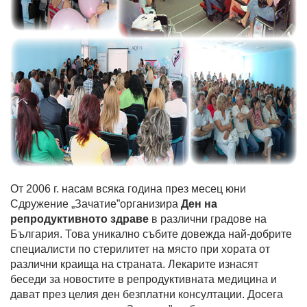
От 2006 г. насам всяка година през месец юни
Сдружение „Зачатие”организира
Ден на
репродуктивното здраве
в различни градове на
България. Това уникално събите довежда най-добрите
специалисти по стерилитет на място при хората от
различни краища на страната. Лекарите изнасят
беседи за новостите в репродуктивната медицина и
дават през целия ден безплатни консултации. Досега