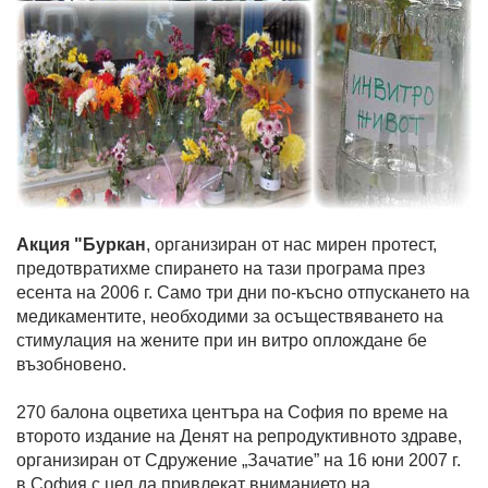
Акция "Буркан
, организиран от нас мирен протест,
предотвратихме спирането на тази програма през
есента на 2006 г. Само три дни по-късно отпускането на
медикаментите, необходими за осъществяването на
стимулация на жените при ин витро оплождане бе
възобновено.
270 балона оцветиха центъра на София по време на
второто издание на Денят на репродуктивното здраве,
организиран от Сдружение „Зачатие” на 16 юни 2007 г.
в София с цел да привлекат вниманието на