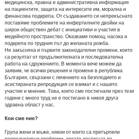
медицинска, правна и административна информация
на пациентите, защита на интересите им, морална и
финансова подкрепа. От създаването си непрекъснато
поставяме проблемите на инфертилните двойки на
широк обществен дебат с инициативи и участия в
медийното пространствo. Оказваме помощ, насока и
подкрепа по трудния път до желаната рожба.
Не закъсняха и първите законодателни промени, които
са резултат от продължителната и последователна
работа на сдружението. В момента вече можем да
заявим, че всички решения и промени в република
България, свързани с лечението на безплодието и
асистираната репродукция се взимат и с нашето
участие и мнение. Това, което сме постигнали през тези
години с много труд не е постигано в никоя друга
здравна област у нас.
Кои сме ние?
Група жени и мъже, някои от които са претърпели
репродуктивни проблеми, докато достигнат до