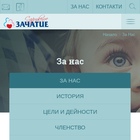
ЗА НАС
КОНТАКТИ
ТЪРС
Tog
zachatie@gmail.com
facebook
nav
Начало
За Нас
За нас
ЗА НАС
ИСТОРИЯ
ЦЕЛИ И ДЕЙНОСТИ
ЧЛЕНСТВО