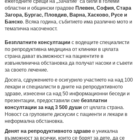
ежегодните срещи на „Зачатие” са били в големи
областни и общински градове
Плевен, София, Стара
Загора, Бургас, Пловдив, Варна, Хасково, Русе и
Банско
. Всяка година, събитието има различно мото и
тематична насоченост.
Безплатните консултации
с водещите специалисти
по репродуктивна медицина от клиники в цялата
страна дават възможност на пациентите в
извънклинична обстановка да получат насоки и съвети
за своето лечение.
Досега, сдружението е осигурило участието на над 100
лекари и специалисти в дните на репродуктивното
здраве, изнесени са над 50 информационни беседи и
презентации, предоставили сме
безплатни
консултации за над 3 500 души
от цялата страна.
Новост са груповите дискусии с пациенти и лекари в
неформална обстановка.
Денят на репродуктивното здраве
е уникална
възможност за всички, които се борят за дете, да се