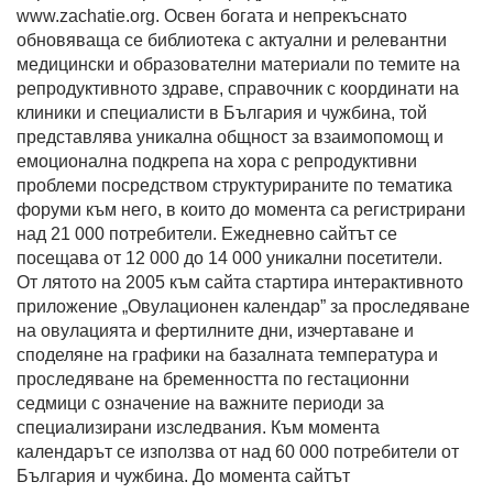
www.zachatie.org. Освен богата и непрекъснато
обновяваща се библиотека с актуални и релевантни
медицински и образователни материали по темите на
репродуктивното здраве, справочник с координати на
клиники и специалисти в България и чужбина, той
представлява уникална общност за взаимопомощ и
емоционална подкрепа на хора с репродуктивни
проблеми посредством структурираните по тематика
форуми към него, в които до момента са регистрирани
над 21 000 потребители. Ежедневно сайтът се
посещава от 12 000 до 14 000 уникални посетители.
От лятото на 2005 към сайта стартира интерактивното
приложение „Овулационен календар” за проследяване
на овулацията и фертилните дни, изчертаване и
споделяне на графики на базалната температура и
проследяване на бременността по гестационни
седмици с означение на важните периоди за
специализирани изследвания. Към момента
календарът се използва от над 60 000 потребители от
България и чужбина. До момента сайтът