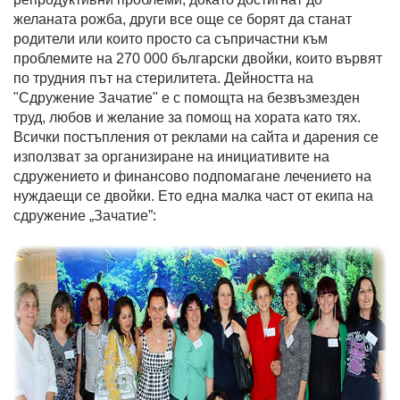
желаната рожба, други все още се борят да станат
родители или които просто са съпричастни към
проблемите на 270 000 български двойки, които вървят
по трудния път на стерилитета. Дейността на
"Сдружение Зачатие" е с помощта на безвъзмезден
труд, любов и желание за помощ на хората като тях.
Всички постъпления от реклами на сайта и дарения се
използват за организиране на инициативите на
сдружението и финансово подпомагане лечението на
нуждаещи се двойки. Ето една малка част от екипа на
сдружение „Зачатие”: