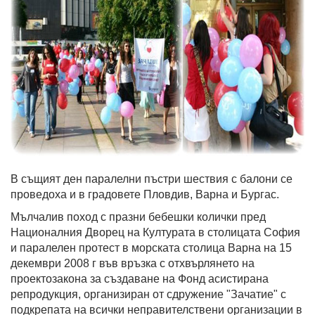
В същият ден паралелни пъстри шествия с балони се
проведоха и в градовете Пловдив, Варна и Бургас.
Мълчалив поход с празни бебешки колички пред
Националния Дворец на Културата в столицата София
и паралелен протест в морската столица Варна на 15
декември 2008 г във връзка с отхвърлянето на
проектозакона за създаване на Фонд асистирана
репродукция, организиран от сдружение "Зачатие" с
подкрепата на всички неправителствени организации в